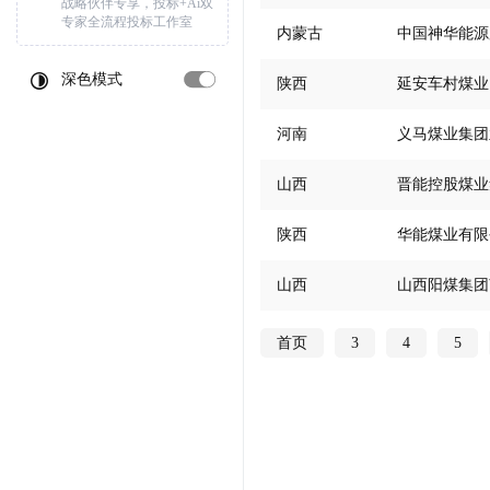
战略伙伴专享，投标+Ai双
专家全流程投标工作室
内蒙古
中国神华能源
深色模式
陕西
延安车村煤业
河南
义马煤业集团
山西
晋能控股煤业
陕西
华能煤业有限
山西
山西阳煤集团
首页
3
4
5