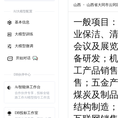
山西 ・ 山西省大同市云冈
AI大模型配置
一般项目
基本信息
业保洁、
大模型训练
会议及展
大模型微调
备研发；
开始对话
工产品销
DB伙伴中心
售；五金
Ai智能体工作台
煤炭及制
合作伙伴专享，投标全链
路工作AI模型指引工作流
结构制造
DB投标工作室