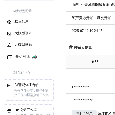
山西 ・ 晋城市阳城县润城
AI大模型配置
矿产资源开采：煤炭开采、
基本信息
2025-07-12 10:24:15
大模型训练
大模型微调
联系人信息
开始对话
刘**
DB伙伴中心
Ai智能体工作台
1*********6
合作伙伴专享，投标全链
路工作AI模型指引工作流
0**********8
DB投标工作室
注册 / 登录
后才能查