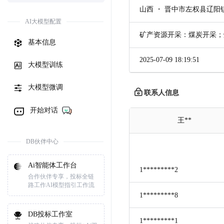
山西 ・ 晋中市左权县辽阳
AI大模型配置
矿产资源开采：煤炭开采；
基本信息
2025-07-09 18:19:51
大模型训练
大模型微调
联系人信息
开始对话
王**
DB伙伴中心
Ai智能体工作台
1*********2
合作伙伴专享，投标全链
路工作AI模型指引工作流
1*********8
DB投标工作室
1*********1