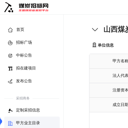
山西煤
首页
招标广场
单位信息
中标公告
甲方名
拟在建项目
法人代
发布公告
注册资
采招商务
成立日
定制采招信息
甲方业主目录