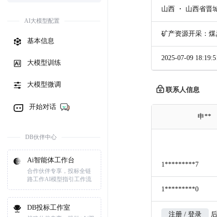
山西 ・ 山西省
AI大模型配置
矿产资源开采：煤
基本信息
2025-07-09 18:19:5
大模型训练
大模型微调
联系人信息
开始对话
申**
DB伙伴中心
Ai智能体工作台
1*********7
合作伙伴专享，投标全链
路工作AI模型指引工作流
1*********0
DB投标工作室
注册 / 登录
后