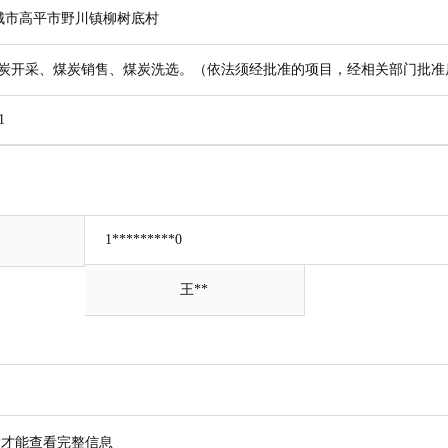
晋城市高平市野川镇柳树底村
炭开采、煤炭销售、煤炭洗选。（依法须经批准的项目，经相关部门批准
1
1*********0
王**
才能查看完整信息