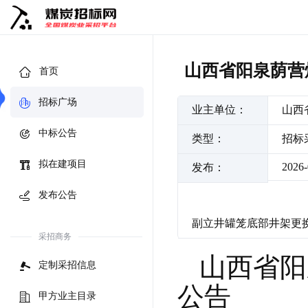
山西省阳泉荫营
首页
招标广场
业主单位：
山西
中标公告
类型：
招标
拟在建项目
2026-
发布：
发布公告
副立井罐笼底部井架更
采招商务
山西省阳
定制采招信息
公告
甲方业主目录